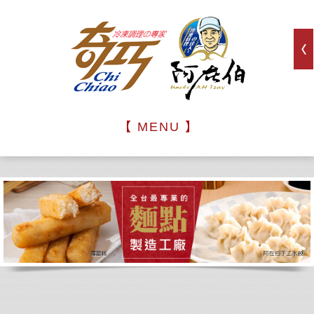
【 MENU 】