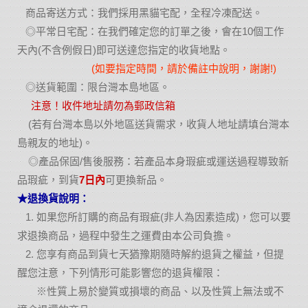
商品寄送方式：我們採用黑貓宅配，全程冷凍配送。
◎平常日宅配：在我們確定您的訂單之後，會在10個工作
天內(不含例假日)即可送達您指定的收貨地點。
(如要指定時間，請於備註中說明，謝謝!)
◎送貨範圍：限台灣本島地區。
注意！收件地址請勿為郵政信箱
(若有台灣本島以外地區送貨需求，收貨人地址請填台灣本
島親友的地址)。
◎產品保固/售後服務：若產品本身瑕疵或運送過程導致新
品瑕疵，到貨
7日內
可更換新品。
★退換貨說明：
1. 如果您所訂購的商品有瑕疵(非人為因素造成)，您可以要
求退換商品，過程中發生之運費由本公司負擔。
2. 您享有商品到貨七天猶豫期隨時解約退貨之權益，但提
醒您注意，下列情形可能影響您的退貨權限：
※性質上易於變質或損壞的商品、以及性質上無法或不